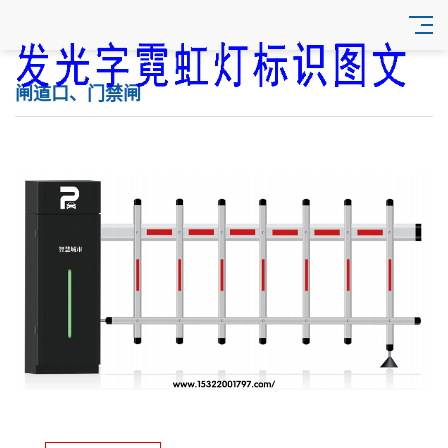
闸道口、门禁闸