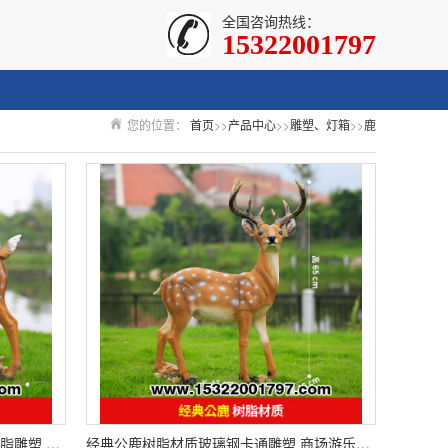
全国咨询热线：
15322001797
您的位置：
首页
>>
产品中心
>>
雕塑、灯箱
>>
鹿
经典母鹿树脂材质玻璃钢仿真动物树脂雕塑 博物馆标本替代橱窗装饰摆件 支持来图定制
经典公鹿树脂材质玻璃钢卡通雕塑 商场游乐场公园景观装饰摆件 支持定制设计