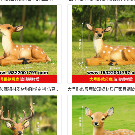
小号卧款母鹿玻璃钢材质树脂雕塑定制 仿真动物人物卡通造型工艺品摆件 支持来图定制