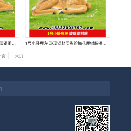
1号小卧鹿右 玻璃钢材质仿真鹿群玻璃钢雕塑，景区入口吸睛打卡点
1号小卧鹿左 玻璃钢材质彩绘梅花鹿树脂摆件，庭院造景氛围感神器
一页
末页
们