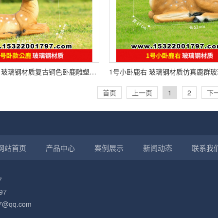
小号卧款公鹿 玻璃钢材质复古铜色卧鹿雕塑，中式庭院雅韵装饰
首页
上一页
1
2
下
网站首页
产品中心
案例展示
新闻动态
联系我
7
97
7@qq.com